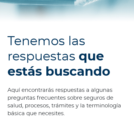
o
r
Ingresar a Mi Bupa
Tenemos las
Para Clientes
respuestas
que
Para Agentes
estás buscando
Aquí encontrarás respuestas a algunas
preguntas frecuentes sobre seguros de
Red de Salud
salud, procesos, trámites y la terminología
básica que necesites.
Contáctanos