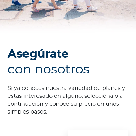
e
s
a
s
A
g
Asegúrate
e
n
con nosotros
t
e
s
Si ya conoces nuestra variedad de planes y
estás interesado en alguno, selecciónalo a
P
continuación y conoce su precio en unos
r
simples pasos.
e
s
t