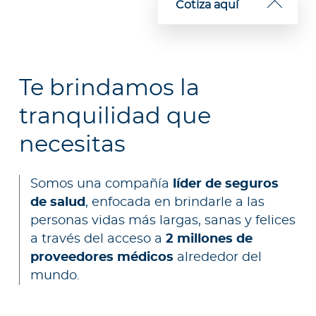
Cotiza aquí
a
d
o
r
e
Te brindamos la
s
tranquilidad que
d
e
necesitas
s
a
l
Somos una compañía
líder de seguros
u
de salud
, enfocada en brindarle a las
d
personas vidas más largas, sanas y felices
a través del acceso a
2 millones de
proveedores médicos
alrededor del
Ingresar a Mi Bupa
mundo.
Para Clientes