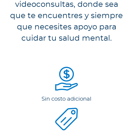
a
videoconsultas, donde sea
d
que te encuentres y siempre
o
r
que necesites apoyo para
e
cuidar tu salud mental.
s
d
e
s
a
l
u
d
Sin costo adicional
Ingresar a Mi Bupa
Para Clientes