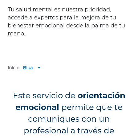
e
Tu salud mental es nuestra prioridad,
s
a
accede a expertos para la mejora de tu
s
bienestar emocional desde la palma de tu
mano.
A
g
e
n
Inicio
Blua
t
e
s
Este servicio de
orientación
P
emocional
permite que te
r
e
comuniques con un
s
profesional a través de
t