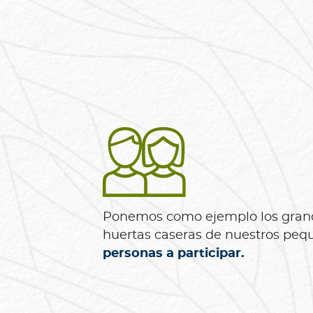
Bienestar Bupa
V
i
d
a
s
m
á
s
s
Ponemos como ejemplo los grande
a
huertas caseras de nuestros peq
l
personas a participar.
u
d
a
b