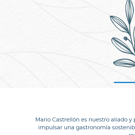
r
Para asegurados
C
o
n
o
c
e
t
o
d
o
d
e
t
u
Mario Castrellón es nuestro aliado y
p
impulsar una gastronomía sostenibl
ó