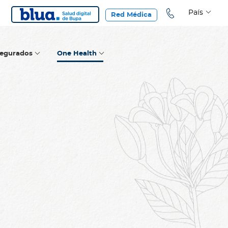
País
Red Médica
segurados
One Health