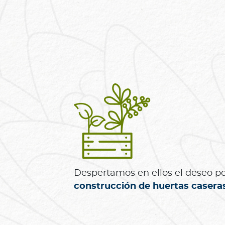
n
i
ó
n
M
é
d
i
c
a
N
o
t
i
Despertamos en ellos el deseo por
c
construcción de huertas casera
i
a
s