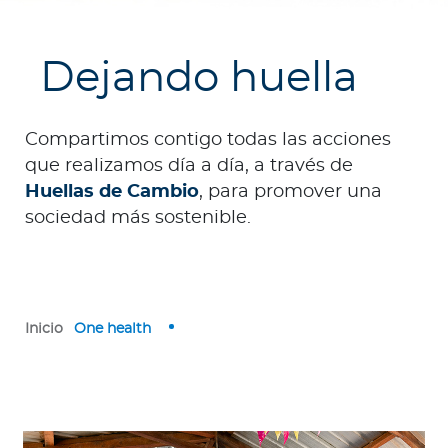
e
s
a
Dejando huella
s
A
Compartimos contigo todas las acciones
g
que realizamos día a día, a través de
e
Huellas de Cambio
, para promover una
n
sociedad más sostenible.
t
e
s
Inicio
One health
P
r
e
s
t