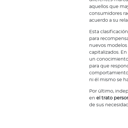
G
aquellos que may
u
consumidores rac
í
acuerdo a su rela
a
d
Esta clasificaci
e
para recompensar
v
nuevos modelos e
e
capitalizados. En
n
un conocimiento
t
para que respond
a
comportamientos 
s
ni él mismo se h
T
u
Por último, indep
m
en
el trato perso
a
de sus necesidad
r
c
a