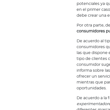
i
potenciales ya qu
o
en el primer caso
n
debe crear una e
e
Por otra parte, d
s
consumidores pued
C
ó
De acuerdo al tip
d
consumidores que
i
las que dispone 
g
tipo de clientes 
o
consumidor suges
d
informa sobre las
e
ofrecer un servi
é
mientras que par
t
oportunidades.
i
c
De acuerdo a la f
a
experimentador
diferentes marcas