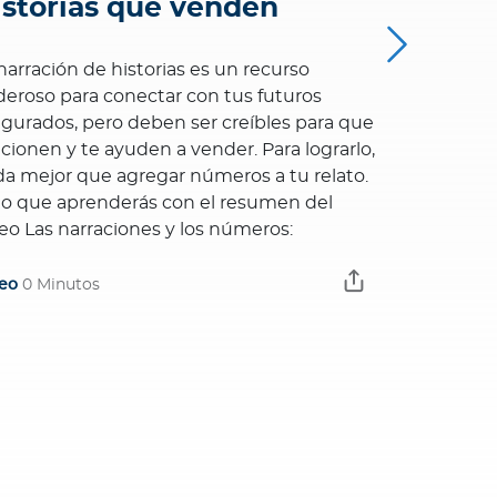
istorias que venden
Céntrat
import
narración de historias es un recurso
eroso para conectar con tus futuros
Para alcanza
gurados, pero deben ser creíbles para que
indispensa
cionen y te ayuden a vender. Para lograrlo,
rendimiento
a mejor que agregar números a tu relato.
presentamo
lo que aprenderás con el resumen del
Review con
eo Las narraciones y los números:
aumentar l
armonía tu 
eo
0 Minutos
aprenderás 
Video
0 Minu