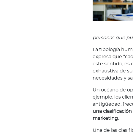
u
a
c
a
d
personas que pue
e
La tipología hum
m
expresa que “cad
i
este sentido, es
a
exhaustiva de sus
C
necesidades y sat
a
p
Un océano de opci
a
ejemplo, los clie
c
antigüedad, fre
i
una clasificació
t
marketing.
a
c
Una de las clasif