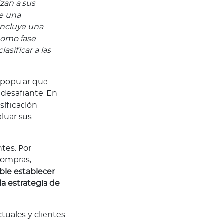
zan a sus
e una
incluye una
como fase
lasificar a las
 popular que
 desafiante. En
sificación
aluar sus
ntes. Por
compras,
le establecer
la estrategia de
ctuales y clientes