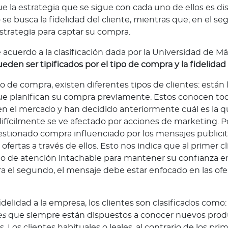
e la estrategia que se sigue con cada uno de ellos es dist
 se busca la fidelidad del cliente, mientras que; en el se
strategia para captar su compra.
e acuerdo a la clasificación dada por la Universidad de M
en ser tipificados por el tipo de compra y la fidelidad 
o de compra, existen diferentes tipos de clientes: están 
 planifican su compra previamente. Estos conocen toda
en el mercado y han decidido anteriormente cuál es la q
difícilmente se ve afectado por acciones de marketing. Por
tionado compra influenciado por los mensajes publicit
 ofertas a través de ellos. Esto nos indica que al primer c
cio de atención intachable para mantener su confianza e
a el segundo, el mensaje debe estar enfocado en las ofe
idelidad a la empresa, los clientes son clasificados como
es
que siempre están dispuestos a conocer nuevos prod
. Los clientes habituales o leales, al contrario de los pri