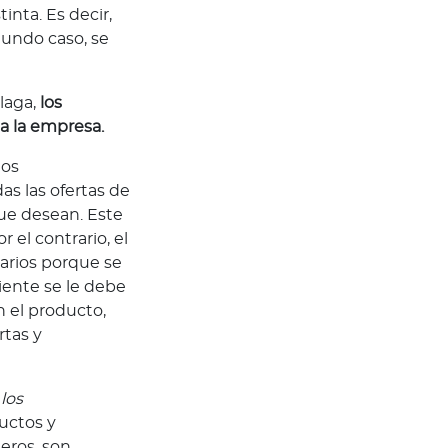
inta. Es decir,
gundo caso, se
álaga,
los
a la empresa.
los
s las ofertas de
ue desean. Este
 el contrario, el
arios porque se
liente se le debe
n el producto,
rtas y
:
los
uctos y
meros, son