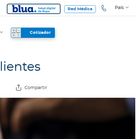
País
Red Médica
Cotizador
lientes
Compartir