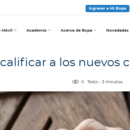
Ingresar a Mi Bupa
a Móvil
Academia
Acerca de Bupa
Novedades
alificar a los nuevos c
0
Texto
-
3
minutos