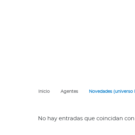
i
o
t
e
c
a
S
e
g
u
r
o
s
Inicio
Agentes
Novedades (universo
d
e
s
a
No hay entradas que coincidan con t
l
u