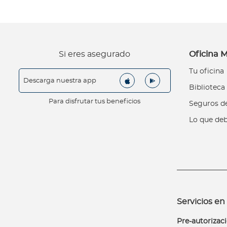
d
L
o
q
Si eres asegurado
Oficina M
u
e
Tu oficina
Descarga nuestra app
d
Biblioteca
e
Para disfrutar tus beneficios
Seguros de
b
e
Lo que deb
s
s
a
b
e
r
Servicios en 
Academia
Pre-autorizac
T