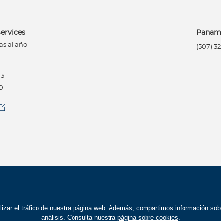
ervices
Panam
as al año
(507) 3
03
00
Bupa Global 2026
alizar el tráfico de nuestra página web. Además, compartimos información so
análisis. Consulta nuestra
página sobre cookies
.