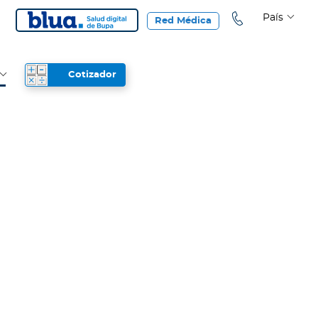
País
Red Médica
Cotizador