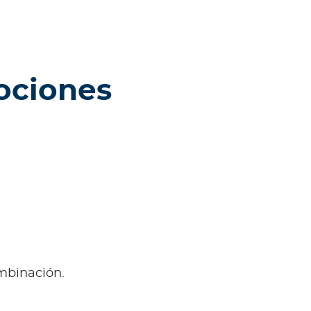
ociones
ombinación.