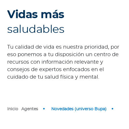
o
Vidas más
r
saludables
Ingresar a Mi Bupa
Para Clientes
Tu calidad de vida es nuestra prioridad, por
eso ponemos a tu disposición un centro de
Para Agentes
recursos con información relevante y
consejos de expertos enfocados en el
cuidado de tu salud física y mental.
Red de Salud
Inicio
Agentes
Novedades (universo Bupa)
Contáctanos