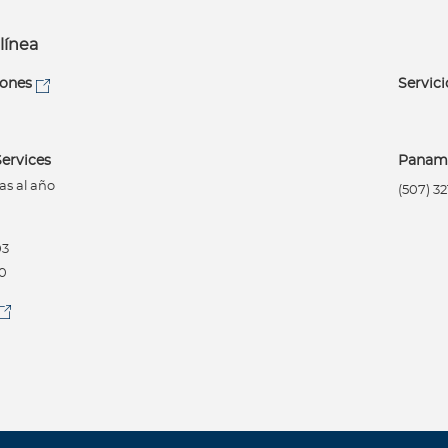
línea
iones
Servici
ervices
Panam
as al año
(507) 3
03
00