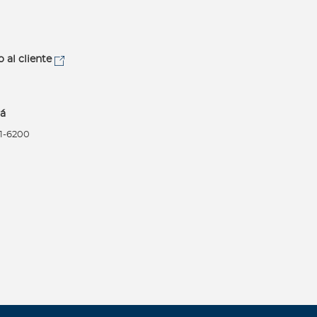
o al cliente
á
21-6200