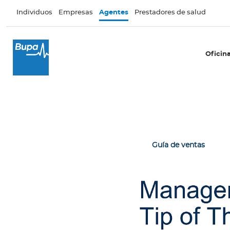
Pasar al contenido principal
Individuos
Empresas
Agentes
Prestadores de salud
×
Oficina Móvil
Oficin
T
u
o
f
i
c
i
Guía de ventas
n
a
B
i
b
l