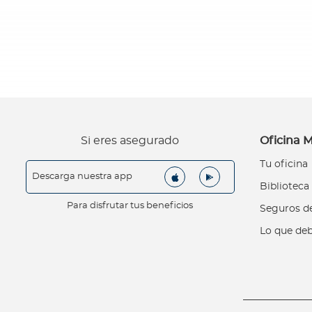
G
u
í
a
d
e
v
e
n
Si eres asegurado
Oficina M
t
Tu oficina
a
Descarga nuestra app
s
Biblioteca
T
Para disfrutar tus beneficios
Seguros de
u
Lo que deb
m
a
r
c
a