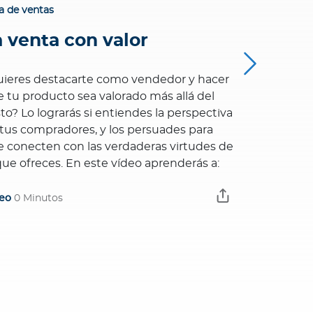
a de ventas
Guía de vent
a venta con valor
Histor
ieres destacarte como vendedor y hacer
La narración
 tu producto sea valorado más allá del
poderoso pa
to? Lo lograrás si entiendes la perspectiva
asegurados,
tus compradores, y los persuades para
funcionen y
 conecten con las verdaderas virtudes de
nada mejor 
que ofreces. En este vídeo aprenderás a:
Es lo que a
vídeo Las n
eo
0 Minutos
Video
0 Minu