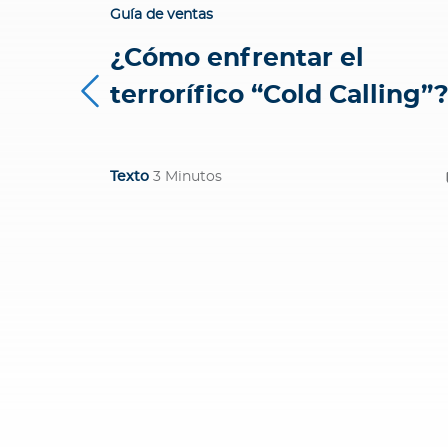
i
Guía de ventas
o
¿Cómo enfrentar el
n
e
terrorífico “Cold Calling”
s
C
ó
Texto
3 Minutos
d
i
g
o
d
e
é
t
i
c
a