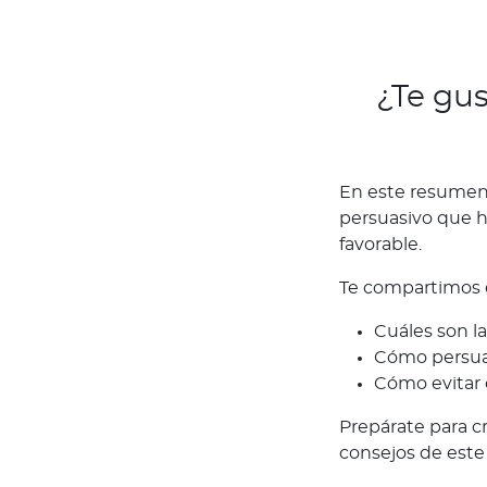
d
L
o
¿Te gus
q
u
e
d
En este resumen 
e
persuasivo que 
b
favorable.
e
s
Te compartimos 
s
a
Cuáles son la
b
Cómo persuad
e
Cómo evitar
r
Prepárate para c
Academia
consejos de este 
T