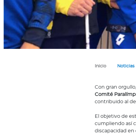
n
e
s
s
o
m
o
s
?
Inicio
Noticias
S
e
g
Con gran orgullo
u
Comité Paralímp
n
contribuido al de
d
a
El objetivo de e
O
cumpliendo así 
p
discapacidad en e
i