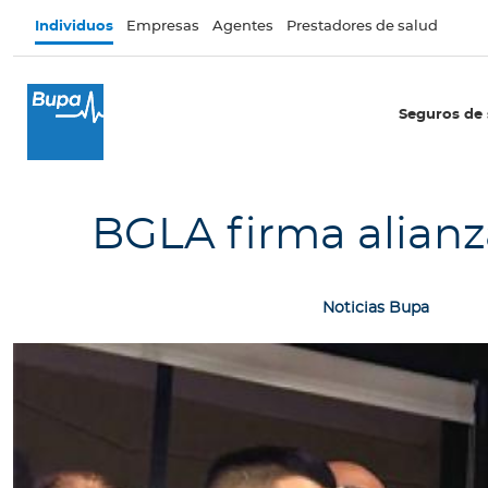
Pasar al contenido principal
Individuos
Empresas
Agentes
Prestadores de salud
×
I
Seguros de 
n
d
i
v
BGLA firma alianz
i
d
u
Noticias Bupa
o
s
Seguros de salud
I
n
t