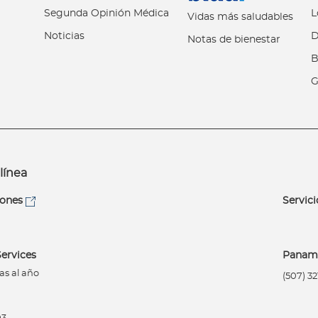
Segunda Opinión Médica
L
Vidas más saludables
Noticias
D
Notas de bienestar
B
G
línea
iones
Servici
ervices
Panam
as al año
(507) 3