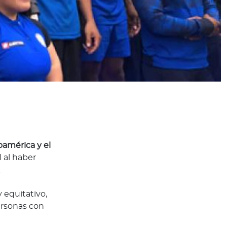
oamérica y el
 al haber
.
 equitativo,
ersonas con