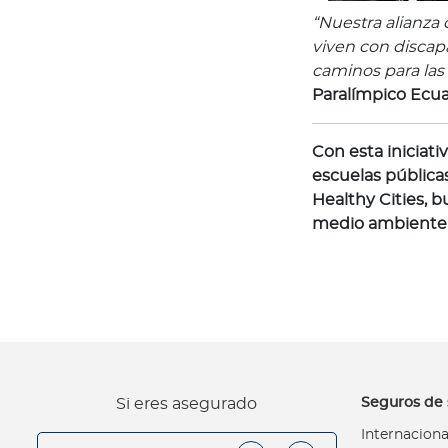
e
“Nuestra alianza
s
viven con discap
N
caminos para las
o
Paralímpico Ecua
t
a
Con esta iniciat
s
escuelas pública
d
Healthy Cities, b
e
medio ambiente 
b
i
e
n
e
s
t
Seguros de 
Si eres asegurado
a
r
Internaciona