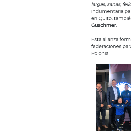
largas, sanas, fe
Bienestar Bupa
indumentaria para
en Quito, tambié
V
Guschmer.
i
d
Esta alianza form
a
federaciones par
s
Polonia.
m
á
s
s
a
l
u
d
a
b
l