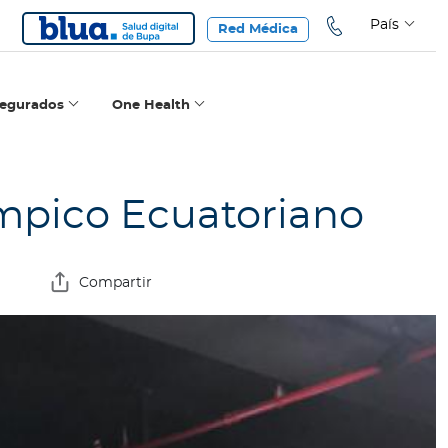
País
Red Médica
segurados
One Health
ímpico Ecuatoriano
Compartir