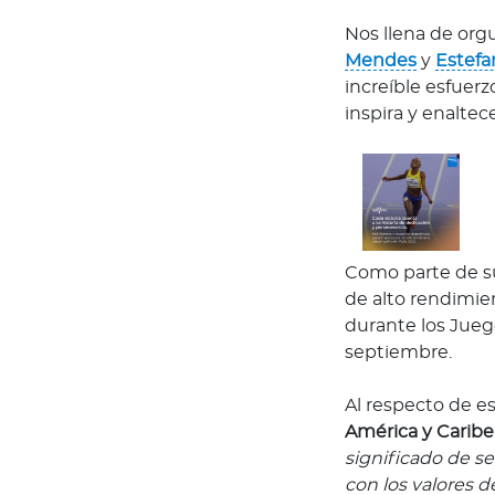
n
Nos llena de orgu
i
Mendes
y
Estefa
ó
increíble esfuerz
n
inspira y enalte
M
é
d
i
c
a
Como parte de su
N
de alto rendimie
o
durante los Jueg
t
septiembre.
i
c
Al respecto de es
i
América y Caribe
a
significado de se
s
con los valores 