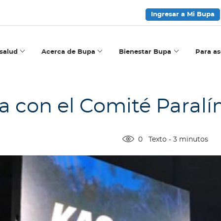
Ingresar a Mi Bupa
salud
Acerca de Bupa
Bienestar Bupa
Para a
a con el Comité Paral
0
Texto
-
3
minutos