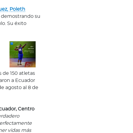
uez
,
Poleth
, demostrando su
lo. Su éxito
 de 150 atletas
taron a Ecuador
de agosto al 8 de
cuador, Centro
verdadero
 perfectamente
ener vidas más