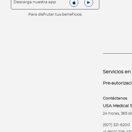
Descarga nuestra app
Para asegurados
Para disfrutar tus beneficios
C
o
n
o
c
e
t
o
d
Servicios en 
o
Pre-autorizac
d
e
Contáctanos
t
USA Medical S
u
24 horas, 365 dí
p
ó
(507) 321-6200
l