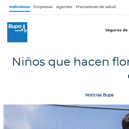
Pasar al contenido principal
Individuos
Empresas
Agentes
Prestadores de salud
×
I
Seguros de 
n
d
i
v
Niños que hacen flor
i
d
u
o
s
Noticias Bupa
Seguros de salud
I
n
t