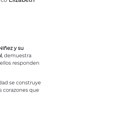
acó
Elizabeth
Niñez y su
l
, demuestra
 ellos responden
idad se construye
s corazones que