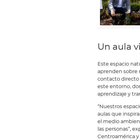
n
i
ó
n
M
é
Un aula v
d
i
Este espacio natu
c
aprenden sobre m
a
contacto directo
N
este entorno, don
o
aprendizaje y tr
t
i
“Nuestros espaci
c
aulas que inspir
i
el medio ambient
a
las personas”, e
s
Centroamérica y 