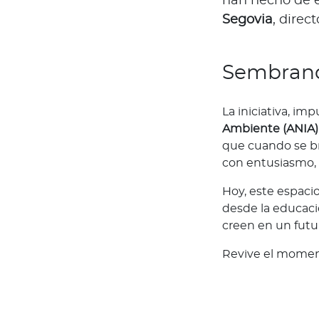
han hecho de e
e
Segovia
, direc
s
N
o
Sembrand
t
a
La iniciativa, im
s
Ambiente (ANIA)
d
que cuando se br
e
con entusiasmo, 
b
i
Hoy, este espaci
e
desde la educac
n
creen en un futu
e
Revive el moment
s
t
a
r