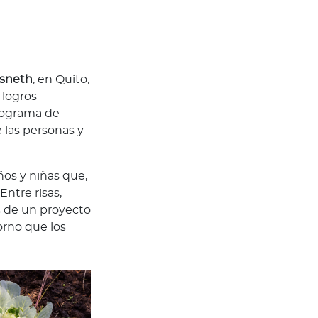
isneth
, en Quito,
 logros
programa de
 las personas y
iños y niñas que,
Entre risas,
s de un proyecto
orno que los