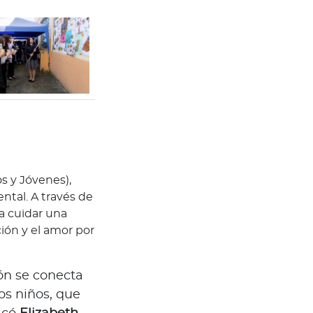
os y Jóvenes),
tal. A través de
a cuidar una
ción y el amor por
ón se conecta
os niños, que