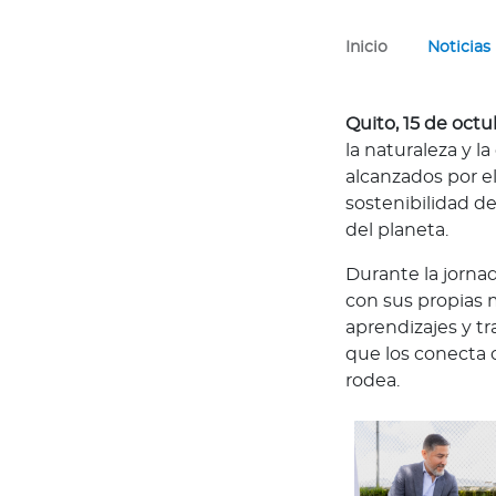
n
e
Inicio
Noticias
s
s
o
Quito, 15 de octu
m
la naturaleza y l
o
alcanzados por e
s
sostenibilidad d
?
del planeta.
S
Durante la jorna
e
con sus propias m
g
aprendizajes y t
u
que los conecta c
n
rodea.
d
a
O
p
i