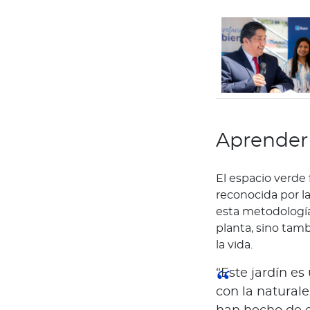
Bienestar Bupa
V
i
d
a
s
Aprender 
m
á
s
El espacio verde 
s
reconocida por 
a
esta metodología
l
planta, sino tamb
u
la vida.
d
“Este jardín e
a
b
con la naturale
l