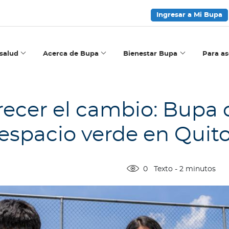
Ingresar a Mi Bupa
salud
Acerca de Bupa
Bienestar Bupa
Para a
ecer el cambio: Bupa c
espacio verde en Quit
0
Texto
-
2
minutos