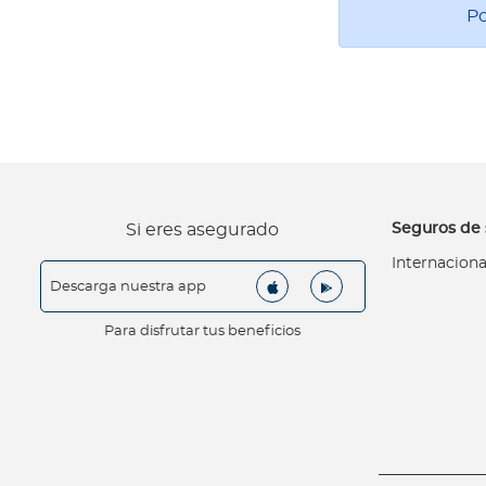
i
Po
z
a
L
o
q
u
e
d
Seguros de 
Si eres asegurado
e
Internaciona
b
Descarga nuestra app
e
s
Para disfrutar tus beneficios
s
a
b
e
r