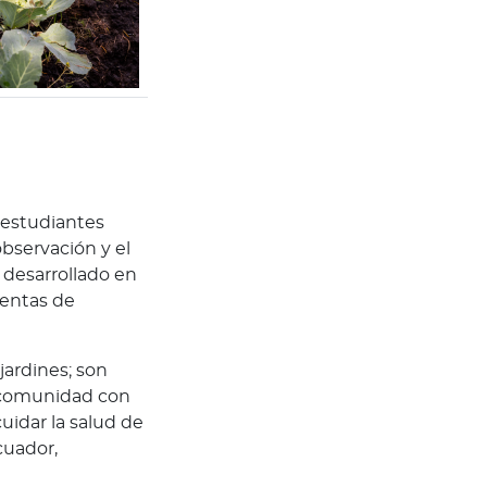
s estudiantes
bservación y el
 desarrollado en
ientas de
ardines; son
u comunidad con
uidar la salud de
cuador,