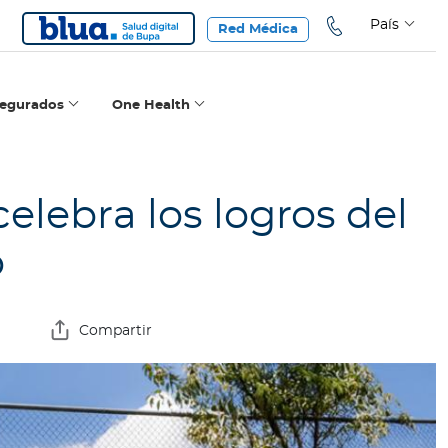
País
Red Médica
segurados
One Health
elebra los logros del
o
Compartir