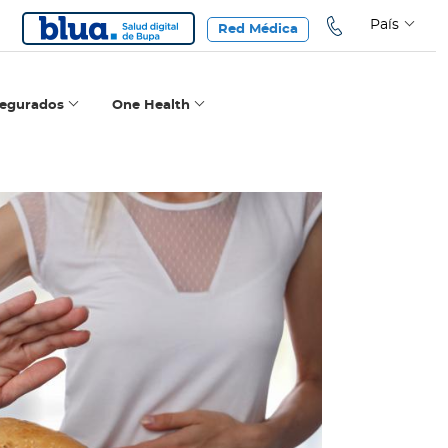
País
Red Médica
segurados
One Health