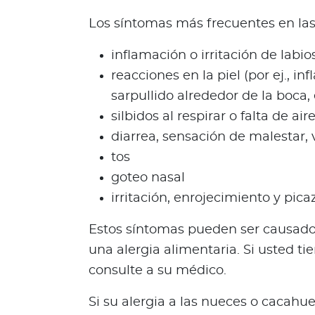
Para asegurados
Los síntomas más frecuentes en las 
C
o
inflamación o irritación de labi
n
reacciones en la piel (por ej., in
o
sarpullido alrededor de la boca
c
silbidos al respirar o falta de air
e
diarrea, sensación de malestar,
t
o
tos
d
goteo nasal
o
irritación, enrojecimiento y pica
d
e
Estos síntomas pueden ser causados
t
una alergia alimentaria. Si usted t
u
consulte a su médico.
p
ó
Si su alergia a las nueces o cacahue
l