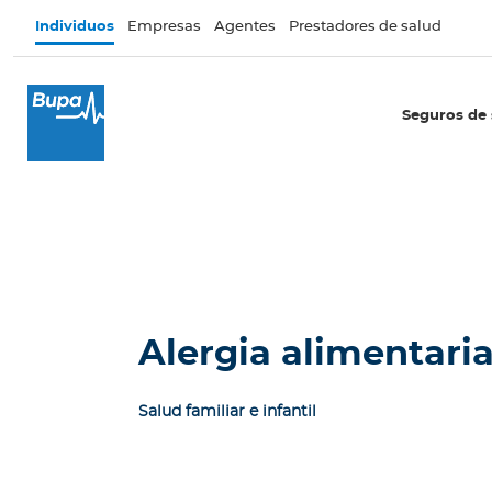
Pasar al contenido principal
Individuos
Empresas
Agentes
Prestadores de salud
×
I
Seguros de 
n
d
i
v
i
d
u
o
s
Alergia alimentari
Seguros de salud
Salud familiar e infantil
I
n
t