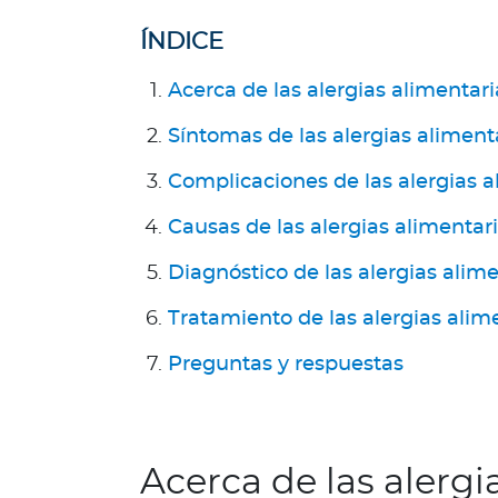
n
e
ÍNDICE
s
Acerca de las alergias alimentari
s
o
Síntomas de las alergias aliment
m
o
Complicaciones de las alergias a
s
?
Causas de las alergias alimentar
S
Diagnóstico de las alergias alime
e
g
Tratamiento de las alergias alim
u
n
Preguntas y respuestas
d
a
O
p
Acerca de las alergi
i