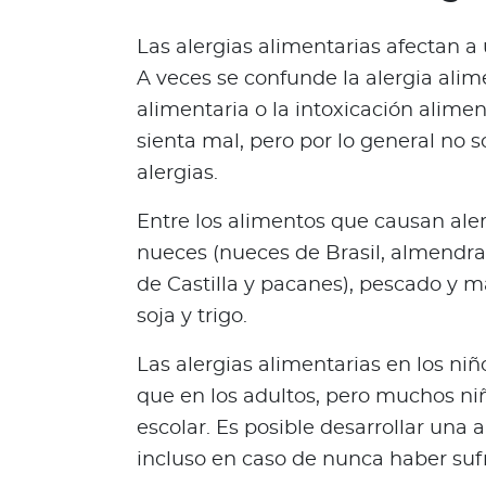
n
Las alergias alimentarias afectan a
i
ó
A veces se confunde la alergia alime
n
alimentaria o la intoxicación alime
M
sienta mal, pero por lo general no
é
alergias.
d
i
Entre los alimentos que causan aler
c
nueces (nueces de Brasil, almendra
a
de Castilla y pacanes), pescado y m
N
o
soja y trigo.
t
i
Las alergias alimentarias en los 
c
que en los adultos, pero muchos ni
i
escolar. Es posible desarrollar una 
a
incluso en caso de nunca haber sufr
s