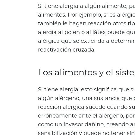
Bienestar Bupa
Si tiene alergia a algún alimento, 
alimentos. Por ejemplo, si es alérg
también le hagan reacción otros ti
V
i
alergia al polen o al látex puede 
d
alérgica que se extienda a determi
a
reactivación cruzada.
s
m
á
Los alimentos y el si
s
s
Si tiene alergia, esto significa qu
a
l
algún alérgeno, una sustancia que 
u
reacción alérgica sucede cuando s
d
erróneamente ante el alérgeno, por 
a
como un invasor dañino, creando a
b
sensibilización y puede no tener s
l