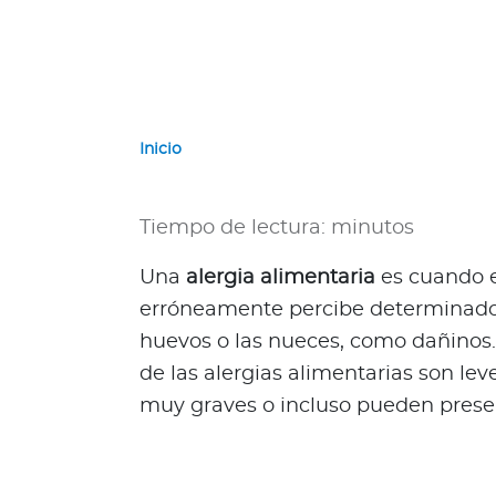
e
r
n
a
c
i
Inicio
o
n
a
Tiempo de lectura: minutos
l
e
Una
alergia alimentaria
es cuando e
s
erróneamente percibe determinados
Acerca de Bupa
huevos o las nueces, como dañinos.
de las alergias alimentarias son le
¿
Q
muy graves o incluso pueden prese
u
i
é