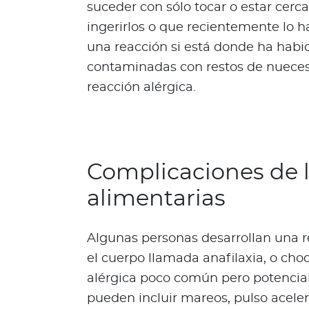
suceder con sólo tocar o estar cerc
i
z
ingerirlos o que recientemente lo 
a
una reacción si está donde ha habid
L
contaminadas con restos de nuece
o
reacción alérgica.
q
u
e
d
e
Complicaciones de l
b
e
alimentarias
s
s
Algunas personas desarrollan una r
a
el cuerpo llamada anafilaxia, o cho
b
e
alérgica poco común pero potencia
r
pueden incluir mareos, pulso aceler