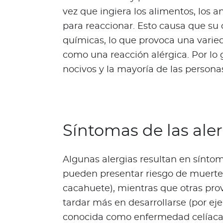
e
vez que ingiera los alimentos, los 
s
para reaccionar. Esto causa que su 
N
químicas, lo que provoca una varie
o
como una reacción alérgica. Por lo 
t
nocivos y la mayoría de las personas
a
s
d
e
b
Síntomas de las ale
i
e
n
Algunas alergias resultan en sínto
e
pueden presentar riesgo de muerte 
s
cacahuete), mientras que otras pr
t
a
tardar más en desarrollarse (por ej
r
conocida como enfermedad celíaca