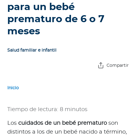
e
para un bebé
s
prematuro de 6 o 7
a
s
meses
A
g
Salud familiar e infantil
e
n
Compartir
t
e
s
Inicio
P
r
Tiempo de lectura: 8 minutos
e
Los
cuidados de un bebé prematuro
son
s
t
distintos a los de un bebé nacido a término,