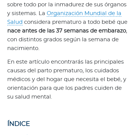
a
sobre todo por la inmadurez de sus órganos
d
y sistemas. La
Organización Mundial de la
o
Salud
considera prematuro a todo bebé que
r
nace antes de las 37 semanas de embarazo
,
e
con distintos grados según la semana de
s
d
nacimiento.
e
En este artículo encontrarás las principales
s
a
causas del parto prematuro, los cuidados
l
médicos y del hogar que necesita el bebé, y
u
orientación para que los padres cuiden de
d
su salud mental.
Ingresar a Mi Bupa
ÍNDICE
Para Clientes