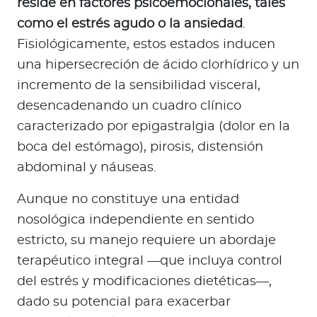
reside en factores psicoemocionales, tales
a
como el estrés agudo o la ansiedad
.
d
o
Fisiológicamente, estos estados inducen
r
una hipersecreción de ácido clorhídrico y un
e
incremento de la sensibilidad visceral,
s
desencadenando un cuadro clínico
d
caracterizado por epigastralgia (dolor en la
e
boca del estómago), pirosis, distensión
s
a
abdominal y náuseas.
l
Aunque no constituye una entidad
u
d
nosológica independiente en sentido
estricto, su manejo requiere un abordaje
terapéutico integral —que incluya control
Ingresar a Mi Bupa
del estrés y modificaciones dietéticas—,
Para Clientes
dado su potencial para exacerbar