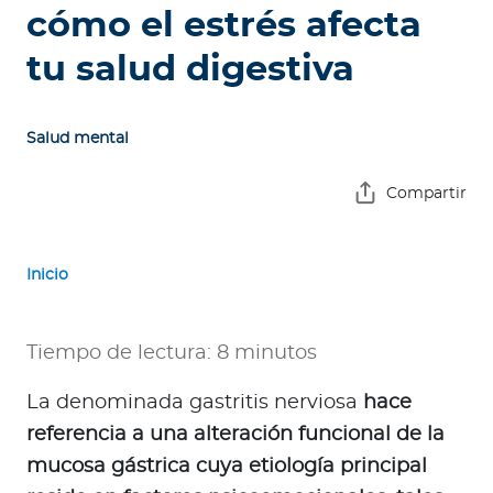
e
cómo el estrés afecta
s
tu salud digestiva
a
s
Salud mental
A
g
Compartir
e
n
t
Inicio
e
s
Tiempo de lectura: 8 minutos
P
r
La denominada gastritis nerviosa
hace
e
referencia a una alteración funcional de la
s
mucosa gástrica cuya etiología principal
t