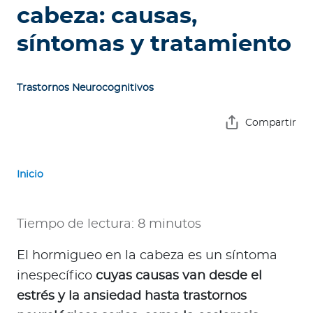
e
cabeza: causas,
s
síntomas y tratamiento
a
s
Trastornos Neurocognitivos
A
g
Compartir
e
n
t
Inicio
e
s
Tiempo de lectura: 8 minutos
P
r
El hormigueo en la cabeza es un síntoma
e
inespecífico
cuyas causas van desde el
s
estrés y la ansiedad hasta trastornos
t