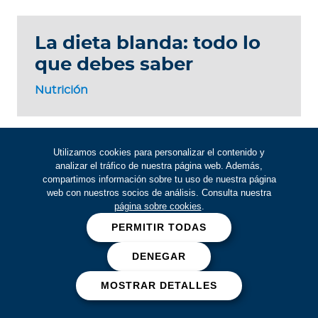
La dieta blanda: todo lo
que debes saber
Nutrición
Utilizamos cookies para personalizar el contenido y
analizar el tráfico de nuestra página web. Además,
Si eres asegurado
compartimos información sobre tu uso de nuestra página
web con nuestros socios de análisis. Consulta nuestra
página sobre cookies
.
Descarga nuestra app
PERMITIR TODAS
Para disfrutar tus beneficios
DENEGAR
MOSTRAR DETALLES
Oficina Móvil
Academia
Tu oficina
Tu academia