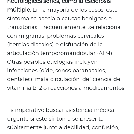
neurológicos serios, como la esclerosis
a
múltiple
. En la mayoría de los casos, este
d
o
síntoma se asocia a causas benignas o
r
transitorias. Frecuentemente, se relaciona
e
con migrañas, problemas cervicales
s
(hernias discales) o disfunción de la
d
articulación temporomandibular (ATM).
e
Otras posibles etiologías incluyen
s
a
infecciones (oído, senos paranasales,
l
dentales), mala circulación, deficiencia de
u
vitamina B12 o reacciones a medicamentos.
d
Es imperativo buscar asistencia médica
Ingresar a Mi Bupa
urgente si este síntoma se presenta
Para Clientes
súbitamente junto a debilidad, confusión,