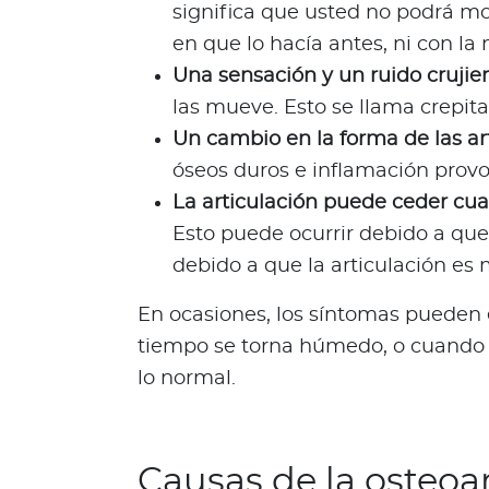
significa que usted no podrá mo
Para asegurados
en que lo hacía antes, ni con la
C
Una sensación y un ruido crujien
o
las mueve. Esto se llama crepita
n
o
Un cambio en la forma de las ar
c
óseos duros e inflamación provo
e
La articulación puede ceder cu
t
Esto puede ocurrir debido a que
o
debido a que la articulación es
d
o
En ocasiones, los síntomas pueden 
d
e
tiempo se torna húmedo, o cuando 
t
lo normal.
u
p
ó
Causas de la osteoar
l