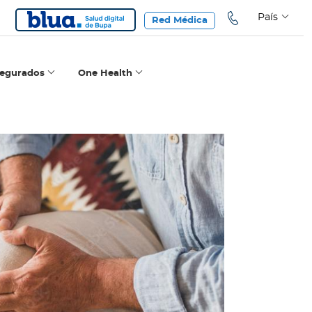
País
Red Médica
segurados
One Health