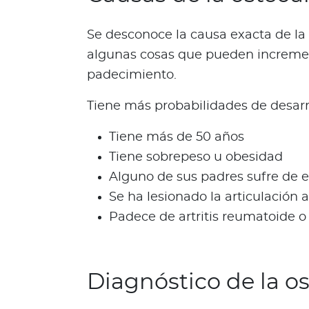
i
z
Se desconoce la causa exacta de la 
a
algunas cosas que pueden increment
L
padecimiento.
o
q
Tiene más probabilidades de desarrol
u
e
Tiene más de 50 años
d
Tiene sobrepeso u obesidad
e
b
Alguno de sus padres sufre de 
e
Se ha lesionado la articulación
s
Padece de artritis reumatoide o
s
a
b
e
Diagnóstico de la os
r