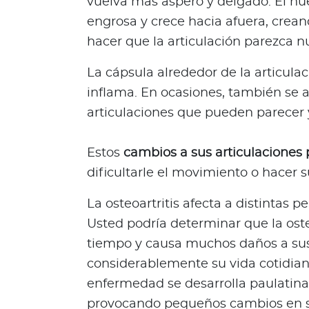
vuelva más áspero y delgado. El hue
n
engrosa y crece hacia afuera, cre
i
hacer que la articulación parezca 
ó
n
La cápsula alrededor de la articula
M
inflama. En ocasiones, también se 
é
articulaciones que pueden parecer 
d
i
c
Estos
cambios a sus articulaciones 
a
dificultarle el movimiento o hacer s
N
o
La osteoartritis afecta a distintas 
t
Usted podría determinar que la ost
i
tiempo y causa muchos daños a sus 
c
considerablemente su vida cotidia
i
a
enfermedad se desarrolla paulati
s
provocando pequeños cambios en su