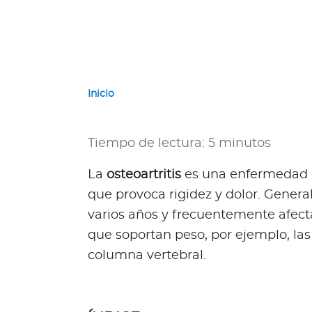
e
r
n
a
c
i
Inicio
o
n
a
Tiempo de lectura: 5 minutos
l
e
La
osteoartritis
es una enfermedad qu
s
que provoca rigidez y dolor. Gener
Acerca de Bupa
varios años y frecuentemente afecta
que soportan peso, por ejemplo, las r
¿
Q
columna vertebral.
u
i
é