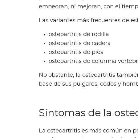
Bienestar Bupa
empeoran, ni mejoran, con el tiemp
Las variantes más frecuentes de e
V
i
osteoartritis de rodilla
d
osteoartritis de cadera
a
osteoartritis de pies
s
osteoartritis de columna vertebr
m
á
No obstante, la osteoartritis tambié
s
base de sus pulgares, codos y homb
s
a
l
u
Síntomas de la osteo
d
a
b
La osteoartritis es más común en p
l