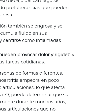
so debajo del cartílago se
ando protuberancias que pueden
nudosa.
ción también se engrosa y se
acumula fluido en sus
y sentirse como inflamadas.
pueden provocar dolor y rigidez
, y
us tareas cotidianas.
personas de formas diferentes.
eoartritis empeora en poco
articulaciones, lo que afecta
na. O, puede determinar que su
namente durante muchos años,
s articulaciones que no