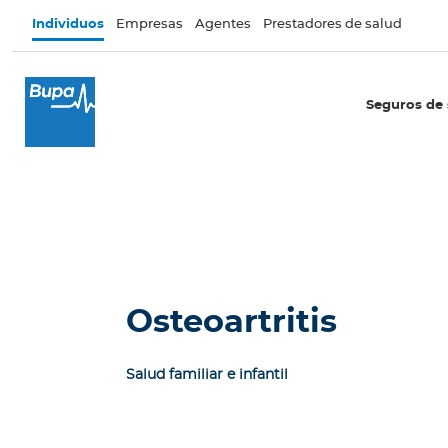
Pasar al contenido principal
Individuos
Empresas
Agentes
Prestadores de salud
×
I
Seguros de 
n
d
i
v
i
d
u
o
s
Osteoartritis
Seguros de salud
Salud familiar e infantil
I
n
t