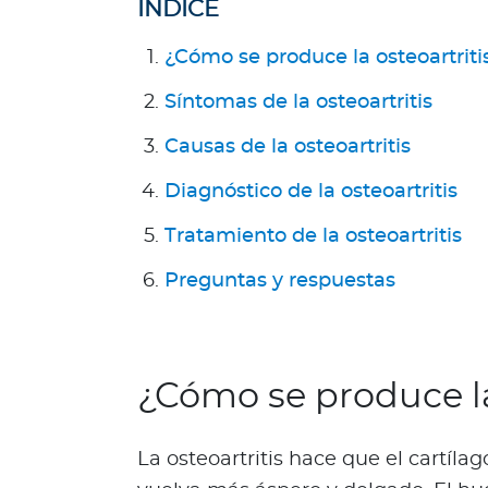
ÍNDICE
n
e
¿Cómo se produce la osteoartriti
s
s
Síntomas de la osteoartritis
o
m
Causas de la osteoartritis
o
Diagnóstico de la osteoartritis
s
?
Tratamiento de la osteoartritis
S
e
Preguntas y respuestas
g
u
n
d
¿Cómo se produce la
a
O
p
La osteoartritis hace que el cartíla
i