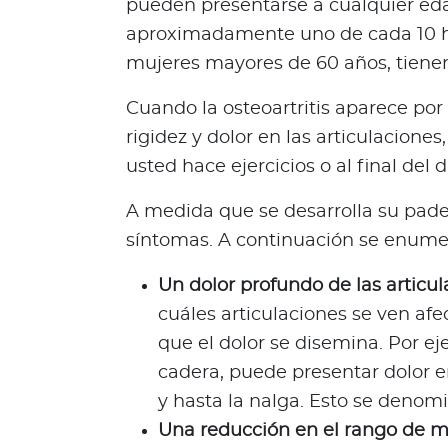
pueden presentarse a cualquier edad
e
aproximadamente uno de cada 10 h
s
mujeres mayores de 60 años, tienen 
N
o
Cuando la osteoartritis aparece por
t
rigidez y dolor en las articulacion
a
s
usted hace ejercicios o al final del d
d
A medida que se desarrolla su pade
e
b
síntomas. A continuación se enumer
i
Un dolor profundo de las articul
e
n
cuáles articulaciones se ven af
e
que el dolor se disemina. Por eje
s
cadera, puede presentar dolor en
t
y hasta la nalga. Esto se denomi
a
r
Una reducción en el rango de mo