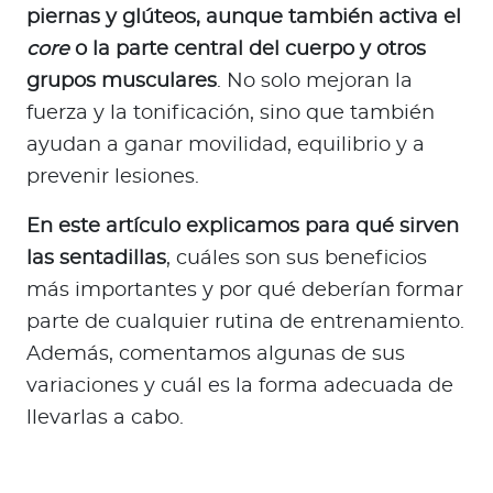
a
piernas y glúteos, aunque también activa el
d
core
o la parte central del cuerpo y otros
o
grupos musculares
. No solo mejoran la
r
fuerza y la tonificación, sino que también
e
ayudan a ganar movilidad, equilibrio y a
s
d
prevenir lesiones.
e
En este artículo explicamos para qué sirven
s
a
las sentadillas
, cuáles son sus beneficios
l
más importantes y por qué deberían formar
u
parte de cualquier rutina de entrenamiento.
d
Además, comentamos algunas de sus
variaciones y cuál es la forma adecuada de
llevarlas a cabo.
Ingresar a Mi Bupa
Para Clientes