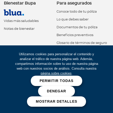
Bienestar Bupa
Para asegurados
Conoce todo de tu póliza
Lo que debes saber
Vidas más saludables
Documentos de tu póliza
Notas de bienestar
Beneficios preventivos
Glosario de términos de seguro
One Health
Utilizamos cookies para personalizar el contenido y
analizar el tráfico de nuestra página web. Además,
¿Qué es One Health?
compartimos información sobre tu uso de nuestra página
Kits de siembra
web con nuestros socios de análisis. Consulta nuestra
página sobre cookies
.
Alianza con ANIA
PERMITIR TODAS
Programas de reducción
DENEGAR
Dejando huella
MOSTRAR DETALLES
Servicios en línea