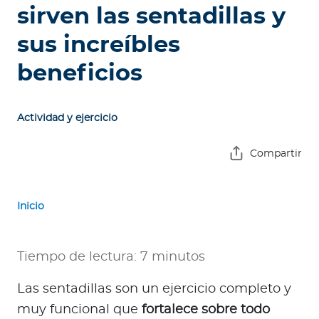
e
sirven las sentadillas y
s
sus increíbles
a
s
beneficios
A
g
Actividad y ejercicio
e
n
Compartir
t
e
s
Inicio
P
r
Tiempo de lectura: 7 minutos
e
Las sentadillas son un ejercicio completo y
s
t
muy funcional que
fortalece sobre todo