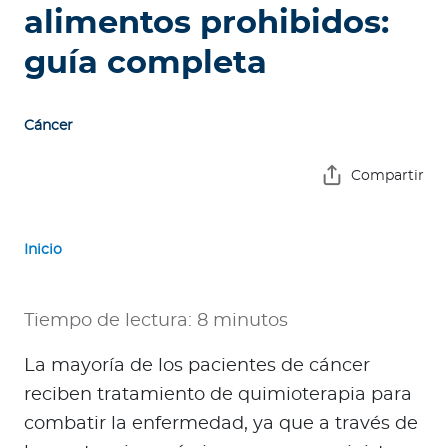
e
alimentos prohibidos:
s
guía completa
a
s
Cáncer
A
g
Compartir
e
n
t
Inicio
e
s
Tiempo de lectura: 8 minutos
P
r
La mayoría de los pacientes de cáncer
e
reciben tratamiento de quimioterapia para
s
combatir la enfermedad, ya que a través de
t