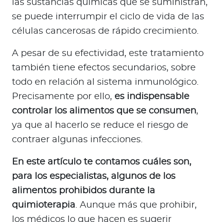
las sustancias químicas que se suministran,
a
se puede interrumpir el ciclo de vida de las
d
o
células cancerosas de rápido crecimiento.
r
A pesar de su efectividad, este tratamiento
e
s
también tiene efectos secundarios, sobre
d
todo en relación al sistema inmunológico.
e
Precisamente por ello,
es indispensable
s
controlar los alimentos que se consumen
,
a
ya que al hacerlo se reduce el riesgo de
l
contraer algunas infecciones.
u
d
En este artículo te contamos cuáles son,
para los especialistas, algunos de los
Ingresar a Mi Bupa
alimentos prohibidos durante la
quimioterapia
. Aunque más que prohibir,
Para Clientes
los médicos lo que hacen es sugerir