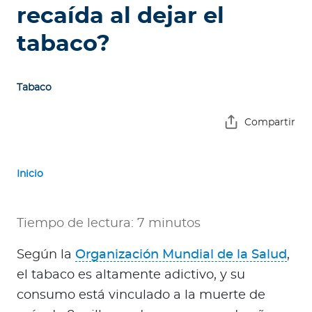
e
recaída al dejar el
s
tabaco?
a
s
Tabaco
A
g
Compartir
e
n
t
Inicio
e
s
Tiempo de lectura: 7 minutos
P
r
Según la
Organización Mundial de la Salud
,
e
el tabaco es altamente adictivo, y su
s
consumo está vinculado a la muerte de
t