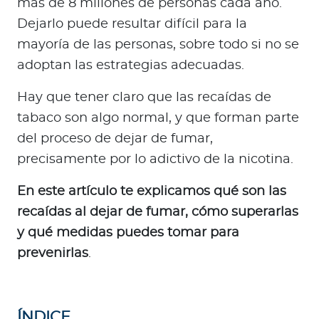
más de 8 millones de personas cada año.
a
Dejarlo puede resultar difícil para la
d
o
mayoría de las personas, sobre todo si no se
r
adoptan las estrategias adecuadas.
e
s
Hay que tener claro que las recaídas de
d
tabaco son algo normal, y que forman parte
e
del proceso de dejar de fumar,
s
precisamente por lo adictivo de la nicotina.
a
l
En este artículo te explicamos qué son las
u
recaídas al dejar de fumar, cómo superarlas
d
y qué medidas puedes tomar para
prevenirlas
.
Ingresar a Mi Bupa
Para Clientes
ÍNDICE