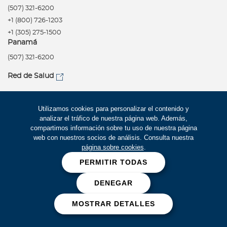
(507) 321-6200
+1 (800) 726-1203
+1 (305) 275-1500
Panamá
(507) 321-6200
Red de Salud
Utilizamos cookies para personalizar el contenido y
Síguenos
Política de privacidad
analizar el tráfico de nuestra página web. Además,
compartimos información sobre tu uso de nuestra página
Informe de calificación
web con nuestros socios de análisis. Consulta nuestra
Términos de uso
página sobre cookies
.
PERMITIR TODAS
Accesibilidad
Información financiera
DENEGAR
Mapa Web
MOSTRAR DETALLES
Trabaje con Bupa
Cookies