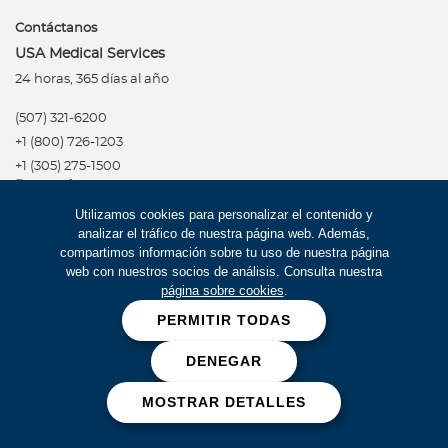
Contáctanos
USA Medical Services
24 horas, 365 días al año
(507) 321-6200
+1 (800) 726-1203
+1 (305) 275-1500
Panamá
Utilizamos cookies para personalizar el contenido y
(507) 321-6200
analizar el tráfico de nuestra página web. Además,
Red de Salud
compartimos información sobre tu uso de nuestra página
web con nuestros socios de análisis. Consulta nuestra
página sobre cookies
.
PERMITIR TODAS
Síguenos
Política de privacidad
DENEGAR
Informe de calificación
Términos de uso
MOSTRAR DETALLES
Accesibilidad