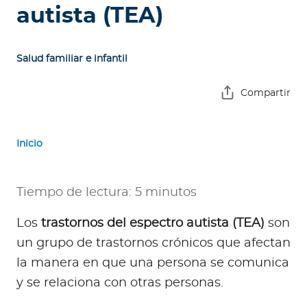
e
autista (TEA)
s
a
s
Salud familiar e infantil
A
Compartir
g
e
n
Inicio
t
e
Tiempo de lectura: 5 minutos
s
Los
trastornos del espectro autista (TEA)
son
P
un grupo de trastornos crónicos que afectan
r
e
la manera en que una persona se comunica
s
y se relaciona con otras personas.
t