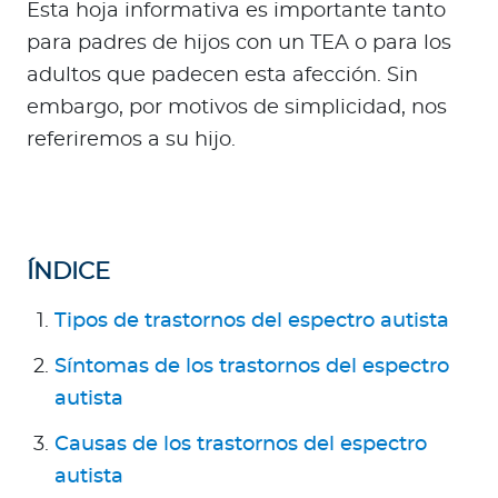
a
Esta hoja informativa es importante tanto
d
para padres de hijos con un TEA o para los
o
adultos que padecen esta afección. Sin
r
embargo, por motivos de simplicidad, nos
e
referiremos a su hijo.
s
d
e
s
a
ÍNDICE
l
u
Tipos de trastornos del espectro autista
d
Síntomas de los trastornos del espectro
autista
Ingresar a Mi Bupa
Causas de los trastornos del espectro
Para Clientes
autista