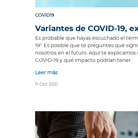
n
e
COVID19
s
s
Variantes de COVID-19, e
o
Es probable que hayas escuchado el térm
m
19". Es posible que te preguntes qué signi
o
nosotros en el futuro. Aquí te explicamos 
s
COVID-19 y qué impacto podrían tener.
?
S
Leer más
e
11 Oct 2021
g
u
n
d
a
O
p
i