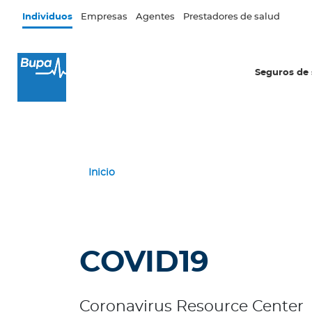
Pasar al contenido principal
Individuos
Empresas
Agentes
Prestadores de salud
×
I
Seguros de 
n
d
i
v
i
d
Inicio
u
o
s
Seguros de salud
COVID19
I
n
t
Coronavirus Resource Center