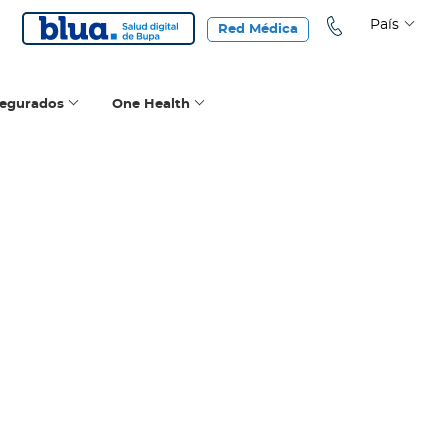
País
Red Médica
segurados
One Health