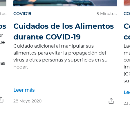
tos
COVID19
5 Minutos
CO
os
Cuidados de los Alimentos
C
or
durante COVID-19
c
que
Cuidado adicional al manipular sus
La
alimentos para evitar la propagación del
má
virus a otras personas y superficies en su
co
das
hogar.
im
(C
su
Leer más
Le
28 Mayo 2020
23