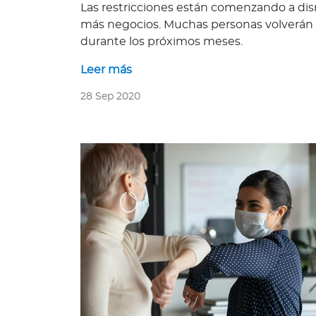
Las restricciones están comenzando a dis
Bienestar Bupa
más negocios. Muchas personas volverán a
durante los próximos meses.
V
Leer más
i
d
28 Sep 2020
a
s
m
á
s
s
a
l
u
d
a
b
l