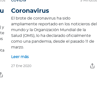
tos
COVID19
5 Minutos
tu
Coronavirus
El brote de coronavirus ha sido
ampliamente reportado en los noticieros del
) y
mundo y la Organización Mundial de la
 te
Salud (OMS), lo ha declarado oficialmente
os
como una pandemia, desde el pasado 11 de
marzo.
ota
Leer más
27 Ene 2020