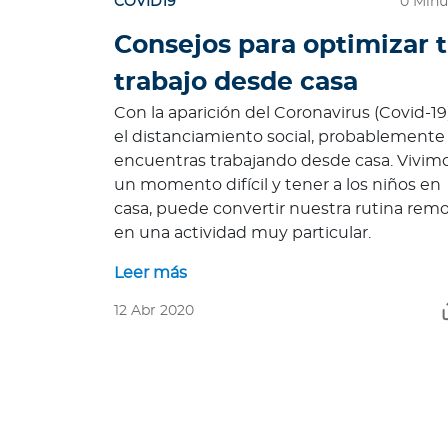
COVID19
0 Minu
i
z
Consejos para optimizar 
a
trabajo desde casa
L
o
Con la aparición del Coronavirus (Covid-19
q
el distanciamiento social, probablemente
u
encuentras trabajando desde casa. Vivim
e
un momento difícil y tener a los niños en
d
casa, puede convertir nuestra rutina rem
e
en una actividad muy particular.
b
Leer más
e
s
12 Abr 2020
s
a
b
e
r