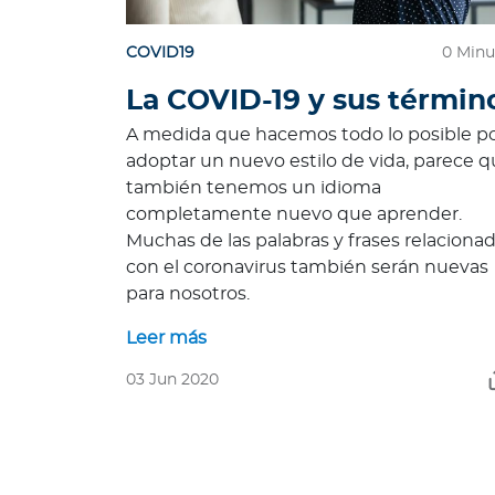
e
s
COVID19
0 Minu
N
La COVID-19 y sus términ
o
t
A medida que hacemos todo lo posible p
a
adoptar un nuevo estilo de vida, parece 
s
también tenemos un idioma
d
completamente nuevo que aprender.
e
Muchas de las palabras y frases relaciona
b
con el coronavirus también serán nuevas
i
para nosotros.
e
Leer más
n
e
03 Jun 2020
s
t
a
r