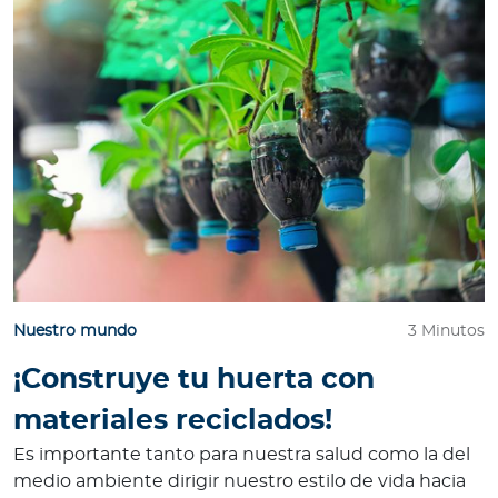
e
s
a
s
A
g
e
n
t
e
s
Nuestro mundo
3 Minutos
P
¡Construye tu huerta con
r
materiales reciclados!
e
s
Es importante tanto para nuestra salud como la del
t
medio ambiente dirigir nuestro estilo de vida hacia