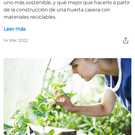
a
uno más sostenible, y qué mejor que hacerlo a partir
de la construcción de una huerta casera con
d
materiales reciclables.
o
r
Leer más
e
s
14 Mar 2022
d
e
s
a
l
u
d
Ingresar a Mi Bupa
Para Clientes