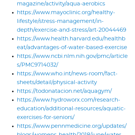
magazine/activity/aqua-aerobics
https://www.mayoclinic.org/healthy-
lifestyle/stress-management/in-
depth/exercise-and-stress/art-20044469
https://www.health.harvard.edu/healthb
eat/advantages-of-water-based-exercise
https://www.ncbi.nlm.nih.gov/pmc/article
s/PMC9714032/
https://www.who.int/news-room/fact-
sheets/detail/physical-activity
https://todonatacion.net/aquagym/
https://www.hydroworx.com/research-
education/additional-resources/aquatic-
exercises-for-seniors/
https://www.pennmedicine.org/updates/
blogs/womens-health/2018/june/water-