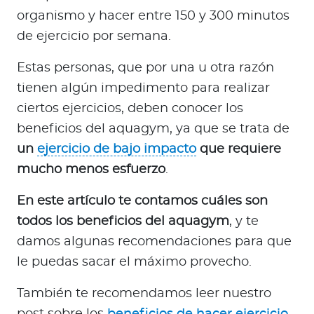
a
organismo y hacer entre 150 y 300 minutos
d
de ejercicio por semana.
o
r
Estas personas, que por una u otra razón
e
tienen algún impedimento para realizar
s
ciertos ejercicios, deben conocer los
d
beneficios del aquagym, ya que se trata de
e
s
un
ejercicio de bajo impacto
que requiere
a
mucho menos esfuerzo
.
l
u
En este artículo te contamos cuáles son
d
todos los beneficios del aquagym
, y te
damos algunas recomendaciones para que
le puedas sacar el máximo provecho.
Ingresar a Mi Bupa
También te recomendamos leer nuestro
Para Clientes