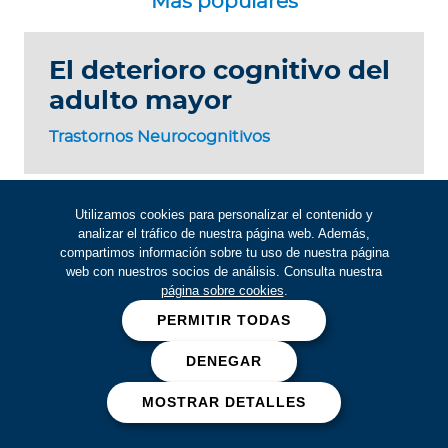
El deterioro cognitivo del
adulto mayor
Trastornos Neurocognitivos
Utilizamos cookies para personalizar el contenido y
Cáncer de ano
analizar el tráfico de nuestra página web. Además,
compartimos información sobre tu uso de nuestra página
web con nuestros socios de análisis. Consulta nuestra
Cáncer
página sobre cookies
.
PERMITIR TODAS
DENEGAR
Si eres asegurado
MOSTRAR DETALLES
Descarga nuestra app