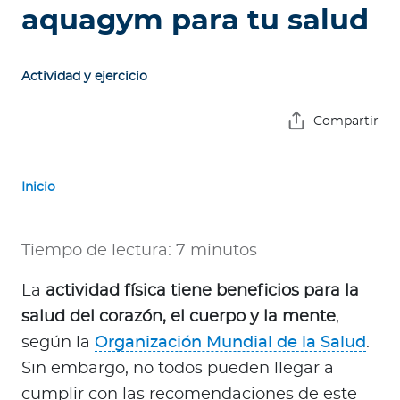
e
aquagym para tu salud
s
a
s
Actividad y ejercicio
A
Compartir
g
e
n
Inicio
t
e
Tiempo de lectura: 7 minutos
s
La
actividad física tiene beneficios para la
P
salud del corazón, el cuerpo y la mente
,
r
e
según la
Organización Mundial de la Salud
.
s
Sin embargo, no todos pueden llegar a
t
cumplir con las recomendaciones de este