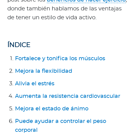
post sobre los
beneficios de hacer ejercicio
,
Para Agentes
donde también hablamos de las ventajas
de tener un estilo de vida activo.
Red de Salud
ÍNDICE
Fortalece y tonifica los músculos
Contáctanos
Mejora la flexibilidad
Alivia el estrés
Aumenta la resistencia cardiovascular
Mejora el estado de ánimo
Puede ayudar a controlar el peso
corporal