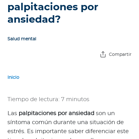
e
palpitaciones por
s
ansiedad?
a
s
Salud mental
A
g
Compartir
e
n
t
Inicio
e
s
Tiempo de lectura: 7 minutos
P
r
Las
palpitaciones por ansiedad
son un
e
síntoma común durante una situación de
s
estrés. Es importante saber diferenciar este
t