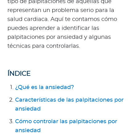
tipo de palpitaciones de aquellas que
a
representan un problema serio para la
d
o
salud cardiaca. Aquí te contamos cómo
r
puedes aprender a identificar las
e
palpitaciones por ansiedad y algunas
s
técnicas para controlarlas.
d
e
s
a
ÍNDICE
l
¿Qué es la ansiedad?
u
d
Características de las palpitaciones por
ansiedad
Ingresar a Mi Bupa
Cómo controlar las palpitaciones por
Para Clientes
ansiedad