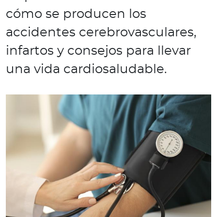
e
cómo se producen los
s
a
accidentes cerebrovasculares,
s
infartos y consejos para llevar
A
una vida cardiosaludable.
g
e
n
t
e
s
P
r
e
s
t