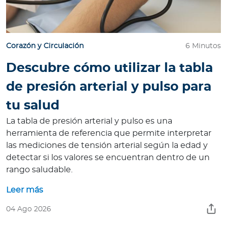
a
d
o
r
Corazón y Circulación
6 Minutos
e
Descubre cómo utilizar la tabla
s
d
de presión arterial y pulso para
e
tu salud
s
a
La tabla de presión arterial y pulso es una
l
herramienta de referencia que permite interpretar
u
las mediciones de tensión arterial según la edad y
d
detectar si los valores se encuentran dentro de un
rango saludable.
Leer más
Ingresar a Mi Bupa
04 Ago 2026
Para Clientes