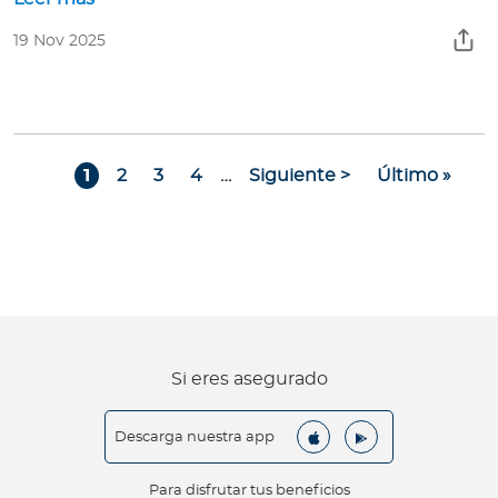
19 Nov 2025
Paginación
Page
Page
Page
Page
Siguiente página
Última págin
1
2
3
4
…
Siguiente >
Último »
Si eres asegurado
Descarga nuestra app
Para disfrutar tus beneficios