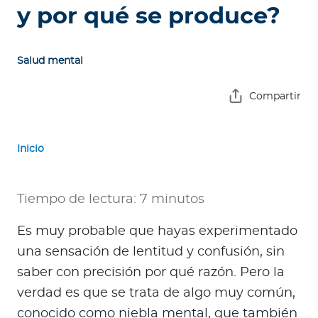
e
y por qué se produce?
s
a
s
Salud mental
A
Compartir
g
e
n
Inicio
t
e
Tiempo de lectura: 7 minutos
s
Es muy probable que hayas experimentado
P
una sensación de lentitud y confusión, sin
r
e
saber con precisión por qué razón. Pero la
s
verdad es que se trata de algo muy común,
t
conocido como niebla mental, que también