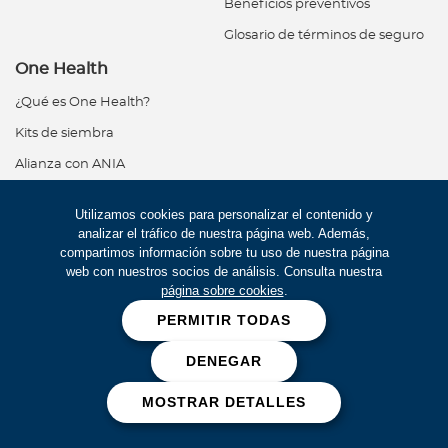
Beneficios preventivos
Glosario de términos de seguro
One Health
¿Qué es One Health?
Kits de siembra
Alianza con ANIA
Programas de reducción
Utilizamos cookies para personalizar el contenido y
Dejando huella
analizar el tráfico de nuestra página web. Además,
compartimos información sobre tu uso de nuestra página
web con nuestros socios de análisis. Consulta nuestra
Servicios en línea
página sobre cookies
.
PERMITIR TODAS
Pre-autorizaciones
Servicio al cliente
DENEGAR
MOSTRAR DETALLES
Contáctanos
USA Medical Services