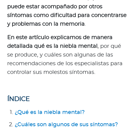
a
puede estar acompañado por otros
d
síntomas como dificultad para concentrarse
o
y problemas con la memoria
.
r
e
En este artículo explicamos de manera
s
detallada qué es la niebla mental
, por qué
d
se produce, y cuáles son algunas de las
e
s
recomendaciones de los especialistas para
a
controlar sus molestos síntomas.
l
u
d
ÍNDICE
¿Qué es la niebla mental?
Ingresar a Mi Bupa
¿Cuáles son algunos de sus síntomas?
Para Clientes