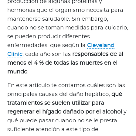
producción de algunas proteínas y
a
hormonas que el organismo necesita para
d
o
mantenerse saludable. Sin embargo,
r
cuando no se toman medidas para cuidarlo,
e
se pueden producir diferentes
s
enfermedades, que según la
Cleveland
d
Clinic
, cada año son las
responsables de al
e
menos el 4 % de todas las muertes en el
s
a
mundo
.
l
En este artículo te contamos cuáles son las
u
d
principales causas del daño hepático,
qué
tratamientos se suelen utilizar para
regenerar el hígado dañado por el alcohol
y
Ingresar a Mi Bupa
qué puede pasar cuando no se le presta
Para Clientes
suficiente atención a este tipo de