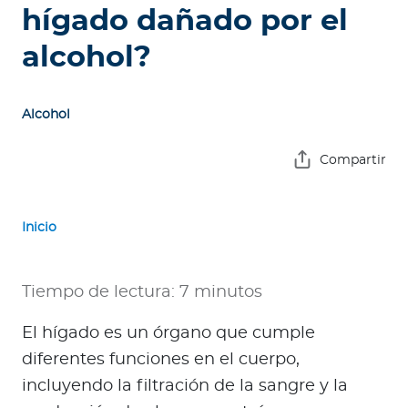
e
hígado dañado por el
s
alcohol?
a
s
Alcohol
A
g
Compartir
e
n
t
Inicio
e
s
Tiempo de lectura: 7 minutos
P
r
El hígado es un órgano que cumple
e
diferentes funciones en el cuerpo,
s
incluyendo la filtración de la sangre y la
t